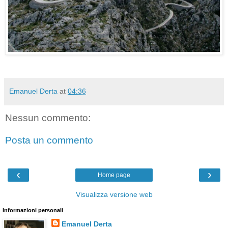
Emanuel Derta
at
04:36
Nessun commento:
Posta un commento
‹
›
Home page
Visualizza versione web
Informazioni personali
Emanuel Derta