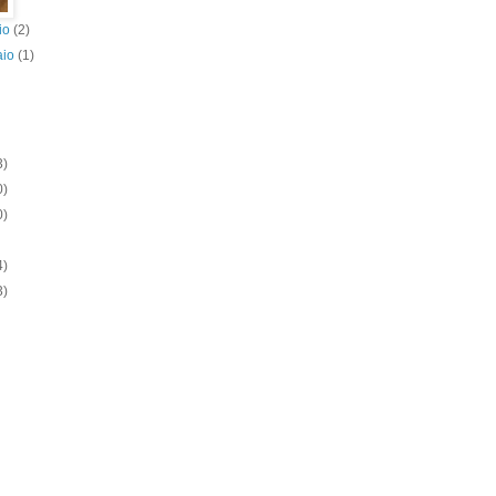
io
(2)
aio
(1)
3)
0)
0)
4)
3)