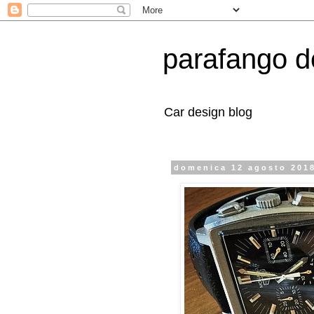
parafango d
Car design blog
domenica 12 agosto 201