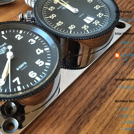
Style4Cars
http://st
http://www.
Alex L.
12 anni f
LE CO
...ulf
3 settim
spaggiaride
http://s
Archivio bl
►
2019
(1)
▼
2018
(6)
►
sett
▼
agos