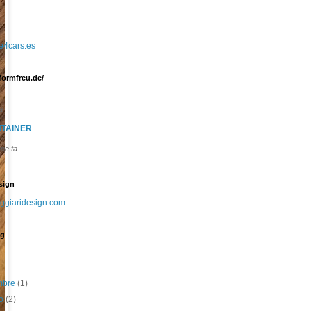
yle4cars.es
formfreu.de/
a
NTAINER
ane fa
sign
paggiaridesign.com
og
embre
(1)
to
(2)